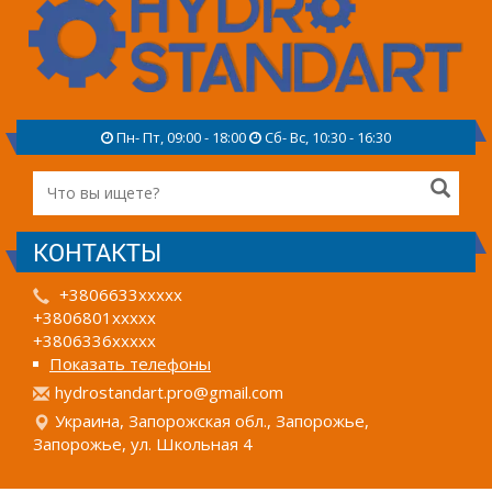
Пн- Пт, 09:00 - 18:00
Сб- Вс, 10:30 - 16:30
КОНТАКТЫ
+3806633xxxxx
+3806801xxxxx
+3806336xxxxx
Показать телефоны
h
ydr
ost
and
art
.pr
o@g
mai
l.c
om
Украина, Запорожская обл., Запорожье,
Запорожье, ул. Школьная 4