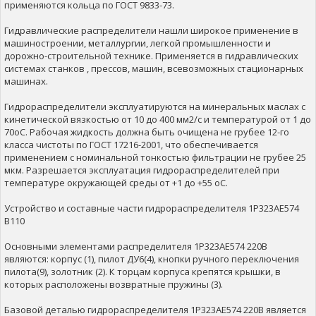
применяются кольца по ГОСТ 9833-73.
Гидравлические распределители нашли широкое применение в
машиностроении, металлургии, легкой промышленности и
дорожно-строительной технике. Применяется в гидравлических
системах станков , прессов, машин, всевозможных стационарных
машинах.
Гидрораспределители эксплуатируются на минеральных маслах с
кинетической вязкостью от 10 до 400 мм2/с и температурой от 1 до
70оС. Рабочая жидкость должна быть очищена не грубее 12-го
класса чистоты по ГОСТ 17216-2001, что обеспечивается
применением с номинальной тонкостью фильтрации не грубее 25
мкм. Разрешается эксплуатация гидрораспределителей при
температуре окружающей среды от +1 до +55 оС.
Устройство и составные части гидрораспределителя 1Р323АЕ574
В110
Основными элементами распределителя 1Р323АЕ574 220В
являются: корпус (1), пилот ДУ6(4), кнопки ручного переключения
пилота(9), золотник (2). К торцам корпуса крепятся крышки, в
которых расположены возвратные пружины (3).
Базовой деталью гидрораспределителя 1Р323АЕ574 220В является