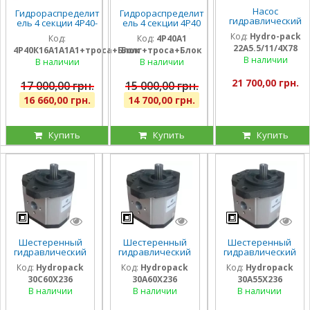
Насос
Гидрораспределит
Гидрораспределит
гидравлический
ель 4 секции 4Р40-
ель 4 секции 4Р40
шестеренный
К16А1А1А1 с одной
на погрузчик (без
Код:
Hydro-pack
Код:
Код:
4Р40А1
тандемный Hydro-
плавающей
плавающих
22A5.5/11/4X78
pack
4Р40К16А1А1А1+троса+Блок
Болг+троса+Блок
секцией, троса и
секций), троса и
22A5.5/11/4X780DSS
В наличии
блок рычагов на 4
блок рычагов на 4
В наличии
В наличии
для CLAAS
секции, штуцера
секции, штуцера
21 700,00 грн.
17 000,00 грн.
15 000,00 грн.
16 660,00 грн.
14 700,00 грн.
Купить
Купить
Купить
Шестеренный
Шестеренный
Шестеренный
гидравлический
гидравлический
гидравлический
насос Hydropack
насос Hydropack
насос Hydropack
Код:
Hydropack
Код:
Hydropack
Код:
Hydropack
30C60X236 (60
30A60X236 (60
30A55X236 (55
30C60X236
30A60X236
30A55X236
см3) правого
см3) левого
см3) левого
вращения
вращения
вращения
В наличии
В наличии
В наличии