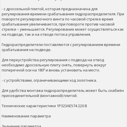
- с дроссельной плитой, которая предназначена для
регулирования времени срабатывания гидрораспределителя. При
повороте регулировочного винта по часовой стрелке время
срабатывания увеличивается, при повороте против часовой
стрелки – уменьшается. Регулирование может осуществляться как
на подводе, так и на отводе потока управления.
Гидрораспределители поставляются с регулированием времени
срабатывания на подводе.
Для переустройства регулирования с подвода на отвод
необходимо дроссельную плиту снять, повернуть вокруг
поперечной оси на 180º и вновь установить на место.
- с устройствами, ограничивающими ход золотника.
Для удобства монтажа гидрораспределитель может быть снабжён
присоединительной (монтажной) плитой.
Технические характеристики 1Р323АЕ574 220 В
Наименование параметра
Значение параметра