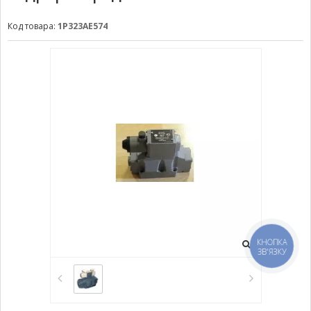
Код товара:
1Р323АЕ574
КНОПКА
ЗВ'ЯЗКУ