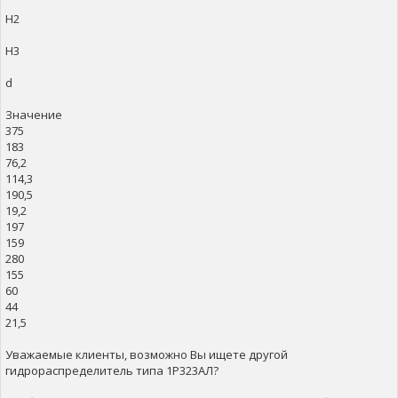
H2
H3
d
Значение
375
183
76,2
114,3
190,5
19,2
197
159
280
155
60
44
21,5
Уважаемые клиенты, возможно Вы ищете другой
гидрораспределитель типа 1Р323АЛ?