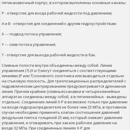
пятиканавочный корпус, в котором выполнены основные каналы:
P - отверстие для входа рабочей жидкости под давлением;
А и В - отверстия для соединений к другим гидроустройствам;
X ― подвод потока управления;
Y ― слив потока управления;
Т - отверстие для выхода рабочей жидкости в бак.
Сливные полости внутри объединены между собой. Линии
управления (7) (X и Y) могут соединяться с соответствующими
линиями (P или Т) основного золотника или выводиться отдельно
на стыковую плоскость. Для трехпозиционных распределителей с
гидравлическим центрированием предусматривается дренажная
линия. Причем крайние (сливные) канавки в четырехлинейных
аппаратах соединены между собой, а в пятилинейных - выведены
отдельно. Соединение линий Х-Р в возможно только при давлении
на входе гидрораспределителя не более чем 25 МПа, в противном
случае необходимо применять клапан соотношения давлений
(модульная плитка толщиной 25 мм), который снижает давление
управления, и оговаривать при заказе рабочее давление на
входе 32 МПа. При соединенных линиях Х-Р для