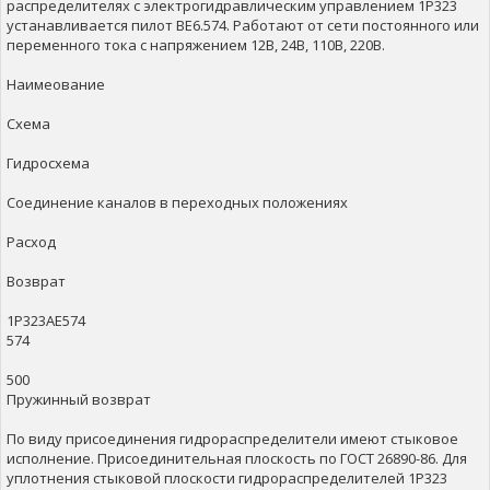
распределителях с электрогидравлическим управлением 1Р323
устанавливается пилот ВЕ6.574. Работают от сети постоянного или
переменного тока с напряжением 12В, 24В, 110В, 220В.
Наимеование
Схема
Гидросхема
Соединение каналов в переходных положениях
Расход
Возврат
1Р323АЕ574
574
500
Пружинный возврат
По виду присоединения гидрораспределители имеют стыковое
исполнение. Присоединительная плоскость по ГОСТ 26890-86. Для
уплотнения стыковой плоскости гидрораспределителей 1Р323