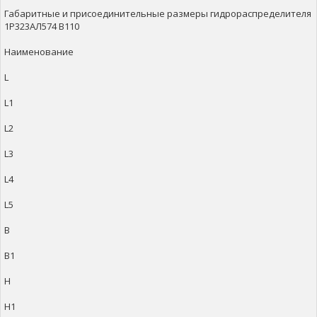
Габаритные и присоединительные размеры гидрораспределителя
1Р323АЛ574 В110
Наименование
L
L1
L2
L3
L4
L5
B
B1
H
H1