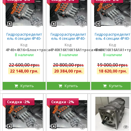
Гидрораспределит
Гидрораспределит
Гидрораспределит
ель 4 секции 4Р40-
ель 4 секции 4Р40-
ель 4 секции 4Р40-
К16К16К16К16 с
К16К16К16А1 с
К16К16А1А1 с
Код:
Код:
Код:
плавающим
плавающими на 3
плавающими на 2
4Р40+4К16+Блок+троса
4Р40К16К16К16А1троса+Блок
4Р40К16К16А1А1+т
положением на
секции, троса и
секции, троса и
всех секциях, троса
блок рычагов на 4
блок рычагов на 4
В наличии
В наличии
В наличии
и блок на 4 рычага,
секции, штуцера
секции, штуцера
штуцера
22 600,00 грн.
20 800,00 грн.
19 000,00 грн.
22 148,00 грн.
20 384,00 грн.
18 620,00 грн.
Купить
Купить
Купить
Скидка -2%
Скидка -2%