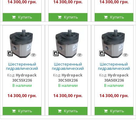
14 300,00 грн.
14 300,00 грн.
14 300,00 грн.
Купить
Купить
Купить
Шестеренный
Шестеренный
Шестеренный
гидравлический
гидравлический
гидравлический
насос Hydropack
насос Hydropack
насос Hydropack
Код:
Hydropack
Код:
Hydropack
Код:
Hydropack
30C55X236 (55
30C50X236 (50
30A50X236 (50
30C55X236
30C50X236
30A50X236
см3) правого
см3) правого
см3) левого
вращения
вращения
вращения
В наличии
В наличии
В наличии
14 300,00 грн.
14 300,00 грн.
14 300,00 грн.
Купить
Купить
Купить