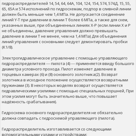
гидрораспределителей 14, 54, 64, 64А, 104, 124, 154, 574, 574Д, 15, 55,
65, 65А и 574 исполнений по гидросхемам, подпор в сливной линии
должен быть меньше чем 1,4 МПа. Не допускается соединение
линий Y-T при давлении в линии Т более 6 МПа, а также для схем,
указанных выше, при объединенных линиях Х-Р (если линии X и Р
не объединены, давление управления должно превышать
давление в линии Т не менее, чем на 1,4 МПа) Для объединения
линий управления с основными следует демонтировать пробки
(К1/8).
Электрогидравлическое управление с помощью управляющего
гидрораспределителя ― пилота (4) ― применяется ввиду большого
диаметра условного прохода. Пилот изменяет давление в
торцевых камерах (6) и (8) основного золотника(2). Возврат
золотника в исходное положение осуществляется возвратными
пружинами (3). В некоторых моделях возврат осуществляется
гидравлическими усилиями с помощью специальных поршней, При
этом усилия могут быть значительно выше, что повышает
надёжность срабатывания).
Гидросхема основного гидрораспределителя не обязательно
должна совпадать с гидросхемой управляющего (пилота).
Гидрораспределитель изготавливается со следующими
вспомогательными узлами и устройствами: