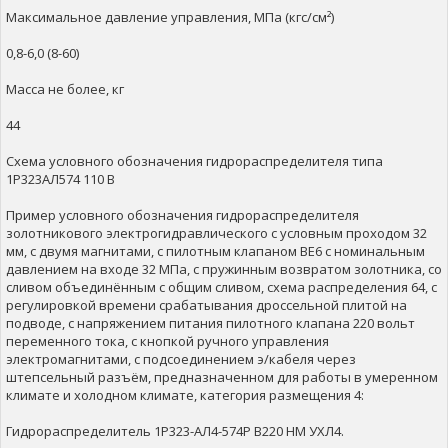
Максимальное давление управления, МПа (кгс/см²)
0,8-6,0 (8-60)
Масса не более, кг
44
Схема условного обозначения гидрораспределителя типа
1Р323АЛ574 110 В
Пример условного обозначения гидрораспределителя
золотникового электрогидравлического с условным проходом 32
мм, с двумя магнитами, с пилотным клапаном ВЕ6 с номинальным
давлением на входе 32 МПа, с пружинным возвратом золотника, со
сливом объединённым с общим сливом, схема распределения 64, с
регулировкой времени срабатывания дроссельной плитой на
подводе, с напряжением питания пилотного клапана 220 вольт
переменного тока, с кнопкой ручного управления
электромагнитами, с подсоединением э/кабеля через
штепсельный разъём, предназначенном для работы в умеренном
климате и холодном климате, категория размещения 4:
Гидрораспределитель 1Р323-АЛ4-574Р В220 НМ УХЛ4.