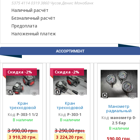
5375 4114 0319 3860 Чусов Денис Монобанк
Наличный расчёт
Безналичный расчёт
Предоплата
Наложенный платеж
АССОРТИМЕНТ
Скидка -2%
Скидка -2%
Кран
Кран
Манометр
трехходовой
трехходовой
радиальный
гидравлический
гидравлический
Код:
P-303-1 1/2
Код:
P-303-1
глицириновый
Badestnost G1
Badestnost G1
Код:
манометр 0-
виброустойчивый
В наличии
В наличии
1/2, 1 1/2 дюйма,
1″, 350 бар, 180
2.5 бар
63мм 0-2,5 Бар
350 бар, 180 л/
л/мин, кран-
Италия
В наличии
мин
дивертор
3 990,00 грн.
3 290,00 грн.
3 910,20 грн.
3 224,20 грн.
590,00 грн.