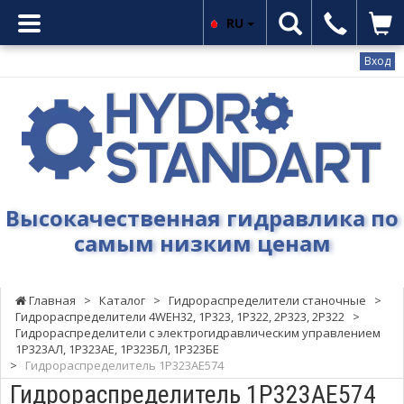
RU
Вход
Гидростандарт
-
Высокачественная
гидравлика
по
самым
Высокачественная гидравлика по
низким
самым низким ценам
ценам
Главная
>
Каталог
>
Гидрораспределители станочные
>
Гидрораспределители 4WEH32, 1Р323, 1Р322, 2Р323, 2Р322
>
Гидрораспределители с электрогидравлическим управлением
1Р323АЛ, 1Р323АЕ, 1Р323БЛ, 1Р323БЕ
>
Гидрораспределитель 1Р323АЕ574
Гидрораспределитель 1Р323АЕ574