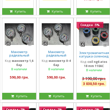
Купить
Купить
Купить
Скидка -5%
Манометр
Манометр
Электромагнитная
радиальный
радиальный
катушка соленоид
глицириновый
глицириновый
Atos 110 Вольт
Код:
манометр 1,6
Код:
манометр 0-4
Код:
coil ng6 atos
виброустойчивый
виброустойчивый
внутренний
бар
бар
63мм 1,6 Бар
63мм 0-4 Бар
18 mm 110AC
диаметр 18мм
Италия
Италия
В наличии
В наличии
длина 40 мм
В наличии
590,00 грн.
590,00 грн.
3 190,00 грн.
3 030,50 грн.
Купить
Купить
Купить
Скидка -2%
Скидка -2%
Скидка -2%